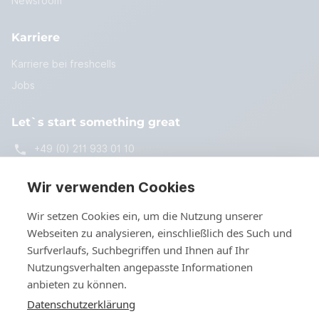
Newsroom
Karriere
Karriere bei freshcells
Jobs
Let`s start something great
+49 (0) 211 933 01 10
start@freshcells.de
Wir verwenden Cookies
Wir setzen Cookies ein, um die Nutzung unserer
Webseiten zu analysieren, einschließlich des Such und
Kontakt
Surfverlaufs, Suchbegriffen und Ihnen auf Ihr
Nutzungsverhalten angepasste Informationen
anbieten zu können.
Datenschutzerklärung