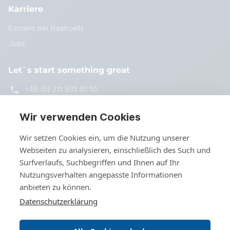
Karriere
Karriere bei freshcells
Jobs
Let`s start something great
+49 (0) 211 933 01 10
start@freshcells.de
Wir verwenden Cookies
Wir setzen Cookies ein, um die Nutzung unserer
Webseiten zu analysieren, einschließlich des Such und
Kontakt
Surfverlaufs, Suchbegriffen und Ihnen auf Ihr
Nutzungsverhalten angepasste Informationen
anbieten zu können.
Datenschutzerklärung
© 2026 freshcells systems engineering GmbH - Alle Rechte