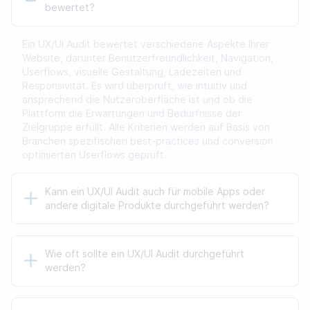
bewertet?
Ein UX/UI Audit bewertet verschiedene Aspekte Ihrer
Website, darunter Benutzerfreundlichkeit, Navigation,
Userflows, visuelle Gestaltung, Ladezeiten und
Responsivität. Es wird überprüft, wie intuitiv und
ansprechend die Nutzeroberfläche ist und ob die
Plattform die Erwartungen und Bedürfnisse der
Zielgruppe erfüllt. Alle Kriterien werden auf Basis von
Branchen spezifischen best-practices und conversion
optimierten Userflows geprüft.
Kann ein UX/UI Audit auch für mobile Apps oder
andere digitale Produkte durchgeführt werden?
Ja, ein UX/UI Audit kann auch für mobile Apps und
Wie oft sollte ein UX/UI Audit durchgeführt
andere digitale Produkte durchgeführt werden. Die
werden?
Methodik bleibt gleich, jedoch wird der Fokus auf die
spezifischen Anforderungen und Benutzerinteraktionen
der jeweiligen Plattform angepasst, um optimale
Wir empfehlen, einen UX/UI Audit ungefähr alle zwei