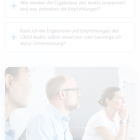
Ergebnisse zu erzielen und gezielte Empfehlungen
Wie werden die Ergebnisse des Audits präsentiert
Jahre durchzuführen, insbesondere nach größeren
formulieren zu können.
und was enthalten die Empfehlungen?
Änderungen an der Plattform oder dem Launch neuer
Funktionen macht dies Sinn. Regelmäßige Audits helfen
dabei, die Benutzererfahrung kontinuierlich zu
Die Ergebnisse werden in einem detaillierten Bericht
verbessern und sicherzustellen, dass Ihr digitales
Kann ich die Ergebnisse und Empfehlungen des
zusammengefasst, der klare Analysen und
Produkt stets aktuell und effektiv bleibt.
UX/UI Audits selbst umsetzen oder benötige ich
Handlungsempfehlungen enthält. Dieser Bericht
dafür Unterstützung?
beschreibt Schwachstellen, gibt
Verbesserungsvorschläge und formuliert Prioritäten, die
Ihnen helfen, gezielt Optimierungen vorzunehmen und
Verfügen Sie über das nötige Know-how und die
die User Experience sowie die Conversions Ihrer
Ressourcen in eigenen Entwicklungsabteilungen oder bei
Produkte zu verbessern.
Umsetzungsdienstleistern, so können Sie unsere
Empfehlungen eigenständig umsetzen. Sollten Sie an
einer generellen Zusammenarbeit interessiert sein,
können wir Ihnen auch dafür einen Plan aufzeigen.