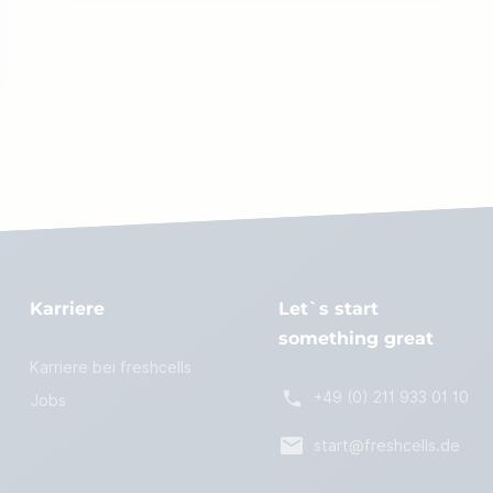
Karriere
Let`s start
something great
Karriere bei freshcells
+49 (0) 211 933 01 10
Jobs
start@freshcells.de