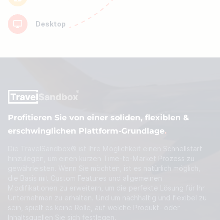
Desktop
Profitieren Sie von einer soliden, flexiblen &
erschwinglichen Plattform-Grundlage
.
Die TravelSandbox® ist Ihre Möglichkeit einen Schnellstart
hinzulegen, um einen kurzen Time-to-Market Prozess zu
gewährleisten. Wenn Sie möchten, ist es natürlich möglich,
die Basis mit Custom Features und allgemeinen
Modifikationen zu erweitern, um die perfekte Lösung für Ihr
Unternehmen zu erhalten. Und um nachhaltig und flexibel zu
sein, spielt es keine Rolle, auf welche Produkt- oder
Inhaltsquellen Sie sich festlegen.