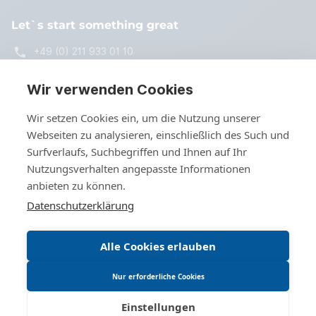
Let`s start something great
+49 (0) 211 933 01 10
start@freshcells.de
Wir verwenden Cookies
Wir setzen Cookies ein, um die Nutzung unserer
Webseiten zu analysieren, einschließlich des Such und
Kontakt
Surfverlaufs, Suchbegriffen und Ihnen auf Ihr
Nutzungsverhalten angepasste Informationen
anbieten zu können.
Datenschutzerklärung
© 2026 freshcells systems engineering GmbH - Alle Rechte
Alle Cookies erlauben
Vorbehalten
Nur erforderliche Cookies
Einstellungen
Cookies
Datenschutz
Impressum