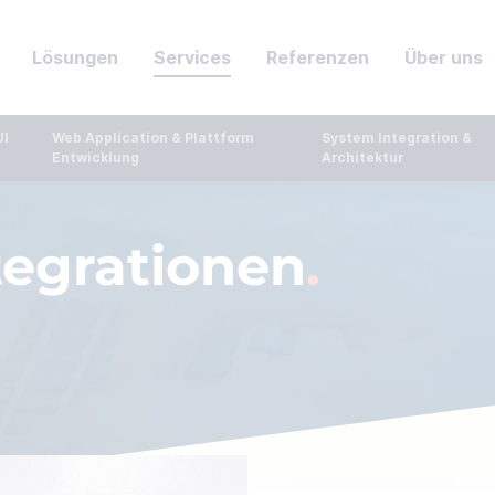
Lösungen
Services
Referenzen
Über uns
I 
Web Application & Plattform 
System Integration & 
Entwicklung
Architektur
tegrationen