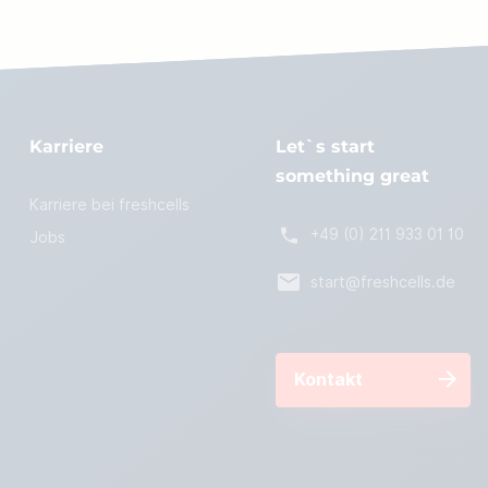
Karriere
Let`s start
something great
Karriere bei freshcells
+49 (0) 211 933 01 10
Jobs
start@freshcells.de
Kontakt