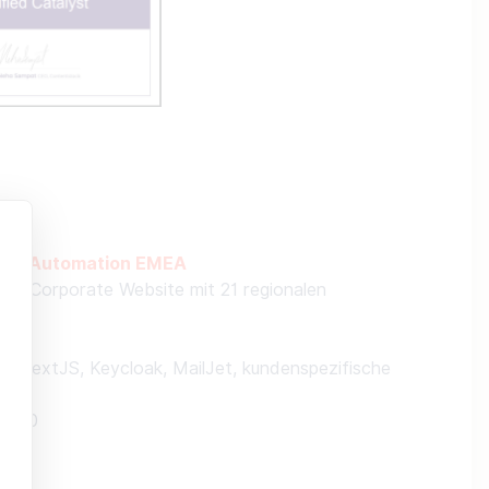
ctory Automation EMEA
 die Corporate Website mit 21 regionalen
k, NextJS, Keycloak, MailJet,
kundenspezifische
2020