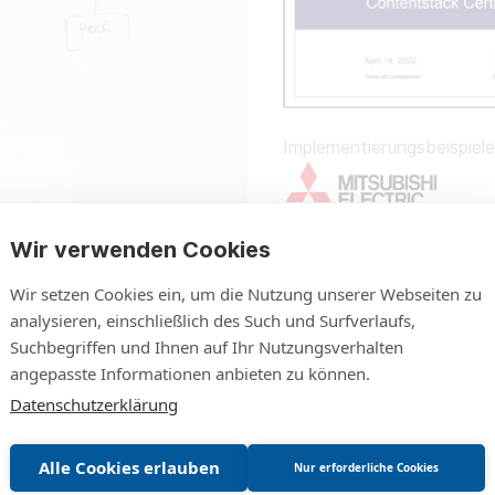
Implementierungsbeispiele
Wir verwenden Cookies
Mitsubishi Electric Fa
Wir setzen Cookies ein, um die Nutzung unserer Webseiten zu
Zentrale Portallösung für
analysieren, einschließlich des Such und Surfverlaufs,
Kundenportalen
Suchbegriffen und Ihnen auf Ihr Nutzungsverhalten
angepasste Informationen anbieten zu können.
Tech-Tags
:
Contentstac
Systeme
Datenschutzerklärung
Projektstart
:
November 
Go Live
:
März 2022
Alle Cookies erlauben
Nur erforderliche Cookies