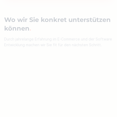
Wo wir Sie konkret unterstützen
können
Durch jahrelange Erfahrung im E-Commerce und der Software
Entwicklung machen wir Sie fit für den nächsten Schritt.
Entwicklung und Analyse von Business
Strategien
Entwicklung von Business Zielen
Stakeholder & User Interviews
Digitale Prozessoptimierung